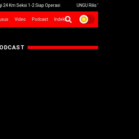
1-2 Siap Operasi
UNGU Rilis Video Musik “Utara-Selatan” Sambu
usus
Video
Podcast
Indeks
ODCAST