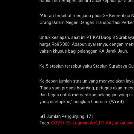
Rapid Test Antigen secara acak kepada para pel
“Aturan tersebut mengacu pada SE Kemenhub No
Orang Dalam Negeri Dengan Transportasi Perker
Untuk kesiapan, saat ini PT KAI Daop 8 Surabay
harga Rp85.000. Adapun syaratnya, dengan menu
vaksin khusus bagi pelanggan KA Jarak Jauh.
Ke 5 stasiun tersebut yaitu Stasiun Surabaya Gu
Ke depan jumlah stasiun yang menyediakan laya
“Pada saat proses boarding, petugas akan menge
dan tegas untuk memastikan pelanggan yang diiz
yang ditetapkan,” pungkas Luqman.
(*/red)
Jumlah Pengunjung:
171
Tags:
COVID-19
,
Luqman Arif
,
PT KAI
,
pt kai da