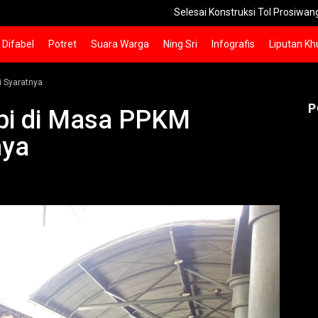
Selesai Konstruksi Tol Prosiwangi 24 Km Seksi 
Difabel
Potret
Suara Warga
Ning Sri
Infografis
Liputan Kh
i Syaratnya
P
Api di Masa PPKM
nya