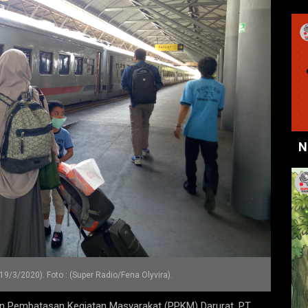
N
19/3/2020). Foto : (Super Radio/Fena Olyvira).
an Pembatasan Kegiatan Masyarakat (PPKM) Darurat, PT