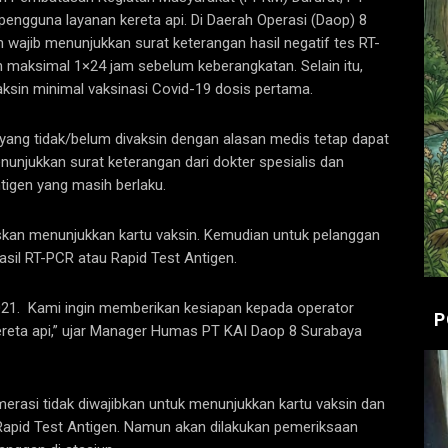
pengguna layanan kereta api. Di Daerah Operasi (Daop) 8
h wajib menunjukkan surat keterangan hasil negatif tes RT-
 maksimal 1×24 jam sebelum keberangkatan. Selain itu,
ksin minimal vaksinasi Covid-19 dosis pertama.
ang tidak/belum divaksin dengan alasan medis tetap dapat
njukkan surat keterangan dari dokter spesialis dan
ntigen yang masih berlaku.
uskan menunjukkan kartu vaksin. Kemudian untuk pelanggan
asil RT-PCR atau Rapid Test Antigen.
 2021. Kami ingin memberikan kesiapan kepada operator
P
reta api,” ujar Manager Humas PT KAI Daop 8 Surabaya
erasi tidak diwajibkan untuk menunjukkan kartu vaksin dan
 Rapid Test Antigen. Namun akan dilakukan pemeriksaan