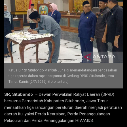
Ketua DPRD Situbondo Mahbub Junaidi menandatangani pengesahan
tiga raperda dalam rapat paripurna di Gedung DPRD Situbondo, jawa
Timur. Kamis (2/7/2026). (foto: antara)
SR, Situbondo
– Dewan Perwakilan Rakyat Daerah (DPRD)
bersama Pemerintah Kabupaten Situbondo, Jawa Timur,
mensahkan tiga rancangan peraturan daerah menjadi peraturan
daerah itu, yakni Perda Kearsipan, Perda Penanggulangan
Pelacuran dan Perda Penanggulangan HIV/AIDS.