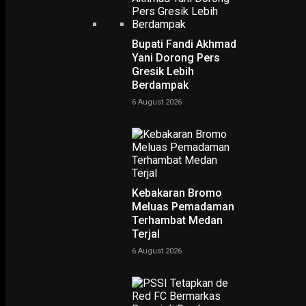
Bupati Fandi Akhmad
Yani Dorong Pers
Gresik Lebih
Berdampak
Home
Di Forum APEKSI, Eri Cahyadi Sampaikan Peran Penting Bappeda dalam
6 August 2026
Perencanaan Kota
Di Forum APEKSI, Eri
Cahyadi Sampaikan Peran
Penting Bappeda dalam
Perencanaan Kota
Kebakaran Bromo
Meluas Pemadaman
Terhambat Medan
-
Yovie Wicaksono
25 November 2023
Terjal
6 August 2026