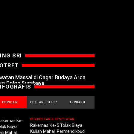
ING SRI
OTRET
watan Massal di Cagar Budaya Arca
ko Dolog Surabaya
NFOGRAFIS
POPULER
PILIHAN EDITOR
TERBARU
PENDIDIKAN & KESEHATAN
Rakernas Ke-5 Tolak Biaya
Kuliah Mahal, Permendikbud