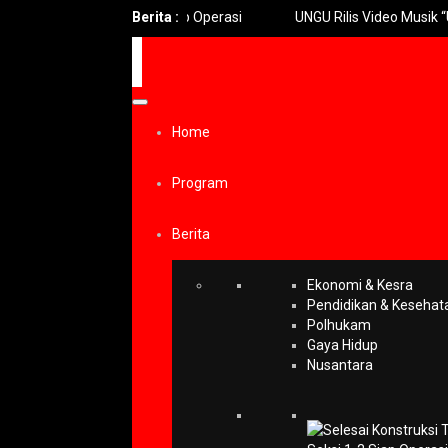
4 Km Seksi 1-2 Siap Operasi
Berita :
UNGU Rilis Video Musik “Utara-Sel
Home
Program
Berita
Ekonomi & Kesra
Pendidikan & Kesehat
Polhukam
Gaya Hidup
Nusantara