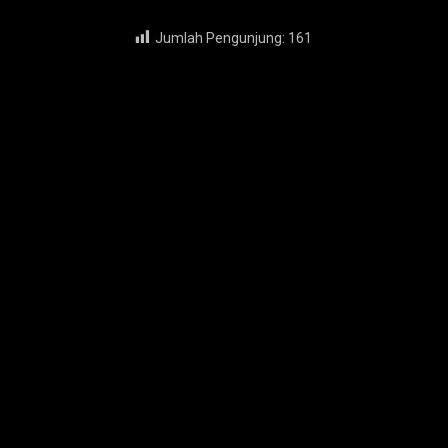
Jumlah Pengunjung:
161
Tags:
Andy Firasadi
,
Anggota DPRD Jatim
,
perga
BERITA TERKAIT
EKONOMI & KESRA
GAYA HIDUP
Selesai Konstruksi Tol
UNGU Rilis
Prosiwangi 24 Km Seksi 1-2 Siap
Selatan” 
Operasi
Tahun
8 August 2026
8 August 202
TINGGALKAN KOMENTAR