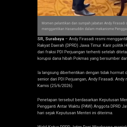
Momen pelantikan dan sumpah jabatan Andy Firasadi 
menggantikan Hasanuddin dalam mekanisme Penggant
SR, Surabaya
– Andy Firasadi resmi mengganti
Rakyat Daerah (DPRD) Jawa Timur. Karir politik 
dari fraksi PDI Perjuangan terhenti setelah dit
korupsi dana hibah Pokmas yang bersumber dar
Ia langsung diberhentikan dengan tidak hormat o
senior dari PDI Perjuangan, Andy Firasadi. An
Kamis (25/6/2026).
Penetapan tersebut berdasarkan Keputusan Men
Pengganti Antar Waktu (PAW) Anggota DPRD Jati
hari sejak Keputusan Menteri ini diterima.
​Wakil Ketua DPRD Jatim Deni Wicaksono menjel