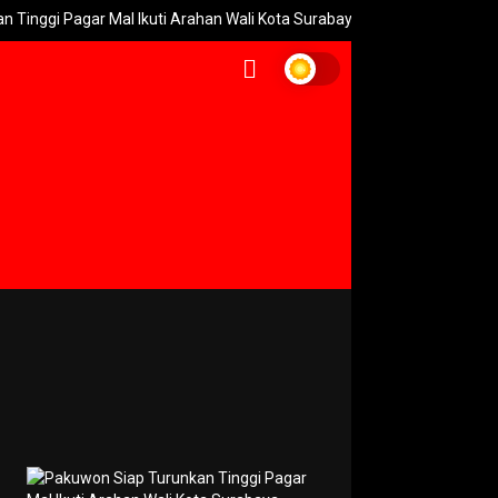
ar Mal Ikuti Arahan Wali Kota Surabaya
Geger! Polisi Sita 996