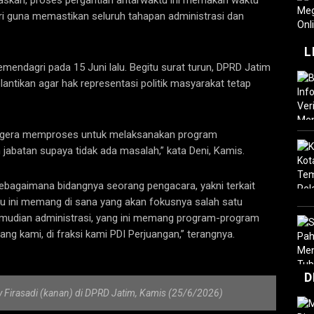
i guna memastikan seluruh tahapan administrasi dan
L
mendagri pada 15 Juni lalu. Begitu surat turun, DPRD Jatim
ntikan agar hak representasi politik masyarakat tetap
 segera memproses untuk melaksanakan program
abatan supaya tidak ada masalah,” kata Deni, Kamis.
ebagaimana bidangnya seorang pengacara, yakni terkait
u ini memang di sana yang akan fokusnya salah satu
mudian administrasi, yang ini memang program-program
ng kami, di fraksi kami PDI Perjuangan,” terangnya.
D
 Firasadi (kanan) di DPRD Jatim, Kamis (25/6/2026)