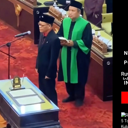
N
P
Ru
Jo
I