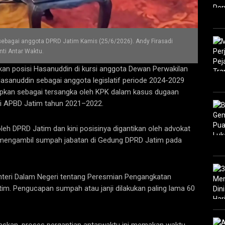
sebagai anggota DPRD Jatim Kamis (25/6/2026). Andy Firasadi
i Antar Waktu.
kan posisi Hasanuddin di kursi anggota Dewan Perwakilan
Hasanuddin sebagai anggota legislatif periode 2024-2029
etapkan sebagai tersangka oleh KPK dalam kasus dugaan
i APBD Jatim tahun 2021–2022.
leh DPRD Jatim dan kini posisinya digantikan oleh advokat
dy mengambil sumpah jabatan di Gedung DPRD Jatim pada
teri Dalam Negeri tentang Peresmian Pengangkatan
m. Pengucapan sumpah atau janji dilakukan paling lama 60
askan, proses pergantian antarwaktu ini memakan waktu