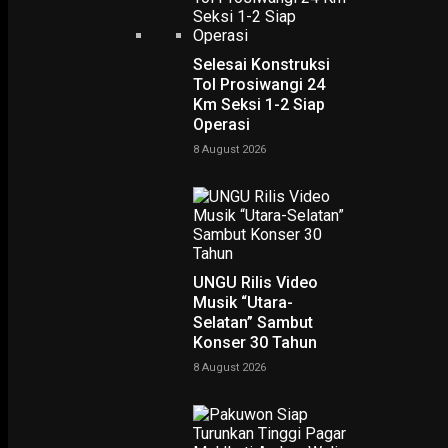
Selesai Konstruksi
Tol Prosiwangi 24
Km Seksi 1-2 Siap
Operasi
Home
80 Tahun CLS Surabaya, Rumah Pembinaan Basket Tertua di Indones
80 Tahun CLS Surabaya,
8 August 2026
Rumah Pembinaan Baske
Tertua di Indonesia
-
Rudy Hartono
30 June 2026
UNGU Rilis Video
Musik “Utara-
Selatan” Sambut
Konser 30 Tahun
8 August 2026