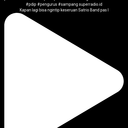
Kapan lagi bisa ngintip keseruan Satrio Band pas l