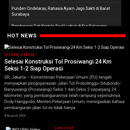
Punden Cindelaras, Rahasia Ayam Jago Sakti di Barat
Surabaya
Pandangan Cak Kartolo Soal Ludruk di Era Sekarang
HOT NEWS
Watugaluh, Ibu Kota yang Terlelap
Candi Pundong, Rahasia Yang Terbawa Banjir Lahar
EKONOMI & KESRA
Selesai Konstruksi Tol Prosiwangi 24 Km
Benteng Tradisi Terakhir di Sambikerep
Seksi 1-2 Siap Operasi
Inilah Penjaga Gaib di Jantung Modernitas Surabaya
SR, Jakarta – Kementerian Pekerjaan Umum (PU) tengah
menyiapkan pengoperasian Jalan Tol Probolinggo-Situbondo-
Banyuwangi (Prosiwangi) Seksi 1 dan Seksi 2 sepanjang 24
kilometer, yang pembangunannya telah rampung sepenuhnya.
Dody Hanggodo, Menteri Pekerjaan Umum, menegaskan bahwa
pembangunan jalan tol ini tidak hanya.
8 August 2026
GAYA HIDUP