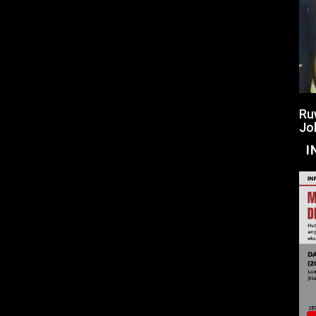
Ru
Jo
I