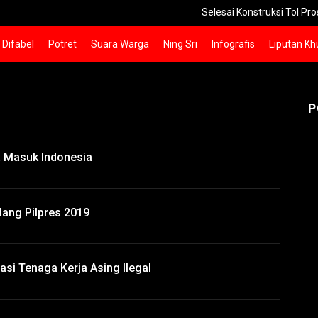
Selesai Konstruksi Tol Prosiwangi
Difabel
Potret
Suara Warga
Ning Sri
Infografis
Liputan Kh
P
a Masuk Indonesia
lang Pilpres 2019
i Tenaga Kerja Asing Ilegal