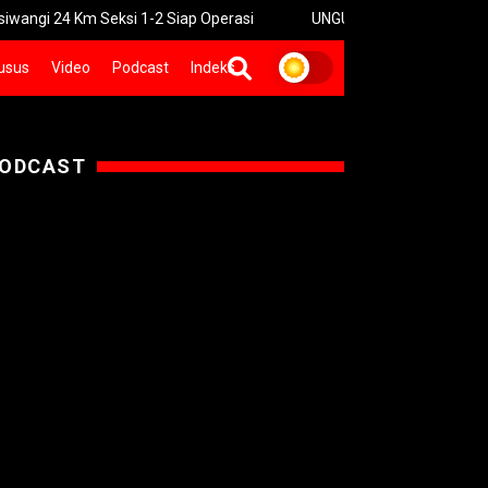
 24 Km Seksi 1-2 Siap Operasi
UNGU Rilis Video Musik “Utara-Se
usus
Video
Podcast
Indeks
ODCAST