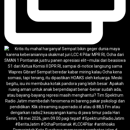
Pemerintah Kota Surabaya memasang pembatas jalan d