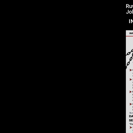
Ru
Jo
I