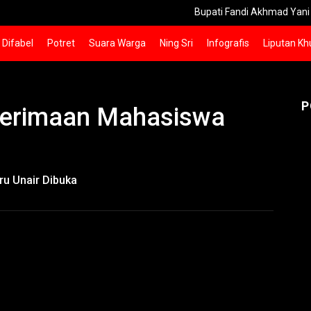
Bupati Fandi Akhmad Yani Dorong Pe
Difabel
Potret
Suara Warga
Ning Sri
Infografis
Liputan Kh
P
enerimaan Mahasiswa
ru Unair Dibuka