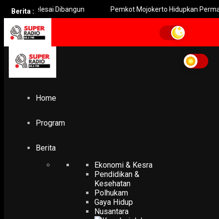
 Selesai Dibangun
Pemkot Mojokerto Hidupkan Permainan Tradis
Berita :
Home
Rumah Khusus untuk Keluarga Korban KRI Nanggala-402
Rumah Khusus untuk
Keluarga Korban KRI
Home
Nanggala-402
Program
POLHUKAM
Menhan Prabowo Subianto Serahkan Rumah Khusus untu
Berita
Keluarga Korban KRI Nanggala-402
Ekonomi & Kesra
20 April 2022
Pendidikan &
Kesehatan
Polhukam
Gaya Hidup
Nusantara