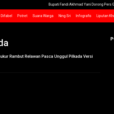
Bupati Fandi Akhmad Yani Dorong Pers Gresik Lebi
Difabel
Potret
Suara Warga
Ning Sri
Infografis
Liputan Kh
P
da
 Cukur Rambut Relawan Pasca Unggul Pilkada Versi