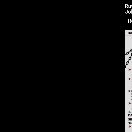
Ru
Jo
I