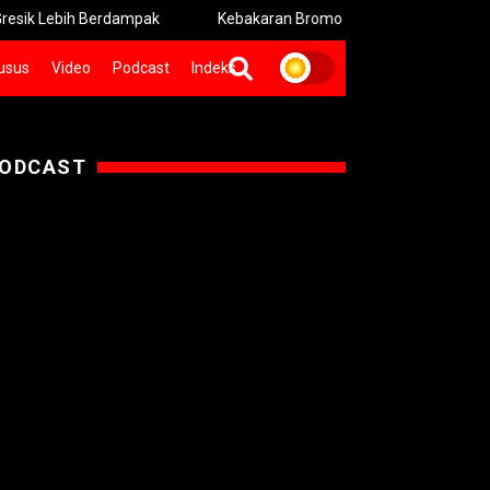
h Berdampak
Kebakaran Bromo Meluas Pemadaman Terhambat 
usus
Video
Podcast
Indeks
ODCAST