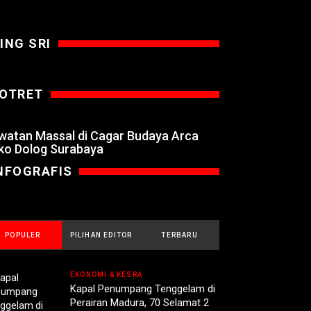
ING SRI
OTRET
watan Massal di Cagar Budaya Arca
ko Dolog Surabaya
NFOGRAFIS
POPULER
PILIHAN EDITOR
TERBARU
EKONOMI & KESRA
Kapal Penumpang Tenggelam di
Perairan Madura, 70 Selamat 2