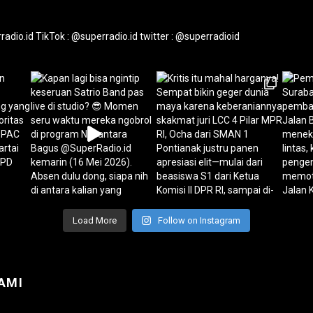
radio.id
TikTok : @superradio.id
twitter : @superradioid
Load More
Follow on Instagram
AMI