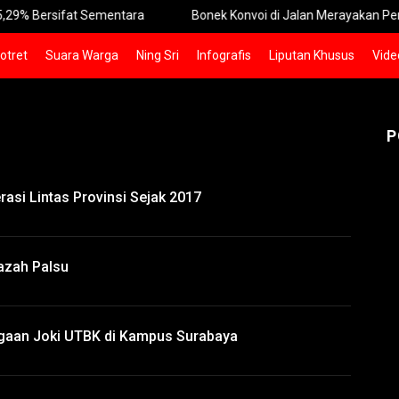
Bersifat Sementara
Bonek Konvoi di Jalan Merayakan Persebaya
otret
Suara Warga
Ning Sri
Infografis
Liputan Khusus
Vide
P
asi Lintas Provinsi Sejak 2017
azah Palsu
gaan Joki UTBK di Kampus Surabaya