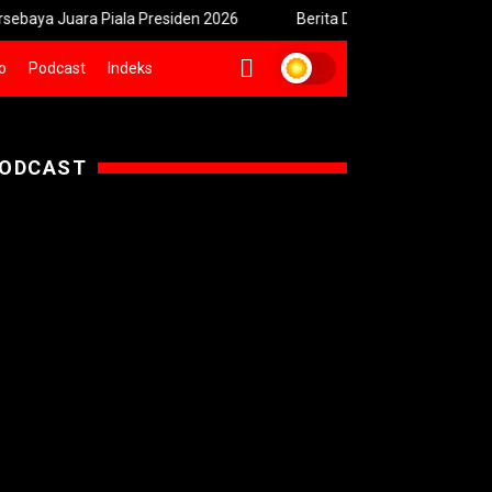
 Juara Piala Presiden 2026
Berita Duka, Cak Sholeh Pengacara
o
Podcast
Indeks
ODCAST