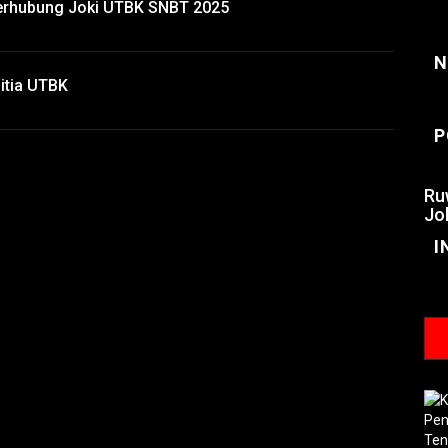
erhubung Joki UTBK SNBT 2025
N
itia UTBK
P
Ru
Jo
I