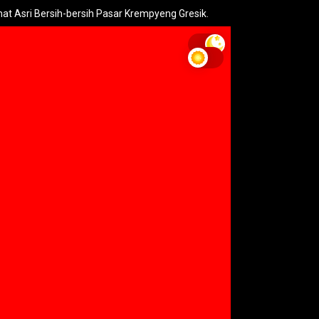
ersih-bersih Pasar Krempyeng Gresik.
PLN Heran 10 Tiang Listr