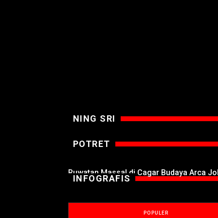
NING SRI
POTRET
Ruwatan Massal di Cagar Budaya Arca J
INFOGRAFIS
POPULER