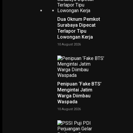
Dua Oknum Pemkot
Surabaya Dipecat
Terlapor Tipu
Lowongan Kerja
NING SRI
10 August 2026
POTRET
Ruwatan Massal di Cagar Budaya Arca Joko Dolog Surab
INFOGRAFIS
Penipuan ‘Fake BTS’
Mengintai Jatim
Warga Diimbau
POPULER
PILIHAN EDITOR
Waspada
10 August 2026
TERBARU
PENDIDIKAN & KESEHATAN
Pemkot Surabaya Buka Beasiswa Penghafal K