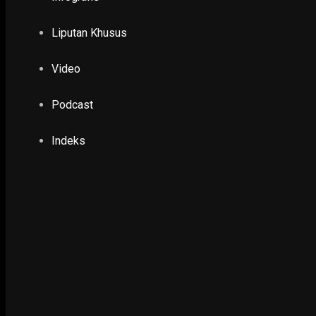
Ponorogo Dilanda Banjir, BPBD Distribusikan 
30 November 2017
Liputan Khusus
Video
LIPUTAN KHUSUS
Banjir Informasi, Krisis Verifikasi: Siapa Men
Podcast
19 April 2026
Indeks
Ketika Wali Kota Surabaya Temukan Pelangga
19 April 2026
Saat Kota Pahlawan Mengeliminasi Tuberkulo
24 March 2026
DIFABEL