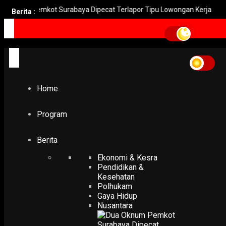
 Pemkot Surabaya Dipecat Terlapor Tipu Lowongan Kerja
Peni
Berita :
Home
gereja roh kudus surabaya
gereja roh kudus surabay
Home
EKONOMI & KESRA
Gereja Katolik Paroki Roh Kudus Surabaya Tampung 1000
Jemaat pada Misa Paskah 2026
Program
6 April 2026
PODCAST
Berita
Ekonomi & Kesra
Pendidikan &
Kesehatan
Polhukam
Gaya Hidup
Nusantara