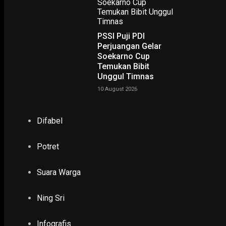
Kuota 1.412 Pelajar
5 January 2026
PSSI Puji PDI
Perjuangan Gelar
EKONOMI & KESRA
Soekarno Cup
BMKG Ingatkan Ancaman Banjir Rob Siang Har
Temukan Bibit
Raya
Unggul Timnas
8 May 2024
10 August 2026
EKONOMI & KESRA
Saatnya Bepergian di Cuaca Cerah Akhir Peka
Difabel
Timur
14 July 2024
Potret
PENDIDIKAN & KESEHATAN
Suara Warga
Pemkot Surabaya Perbarui Sistem Antrean d
11 May 2022
Ning Sri
Infografis
EKONOMI & KESRA