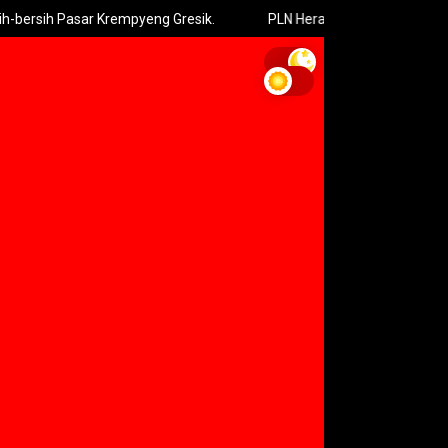
 Pasar Krempyeng Gresik.
PLN Heran 10 Tiang Listrik Roboh Seka