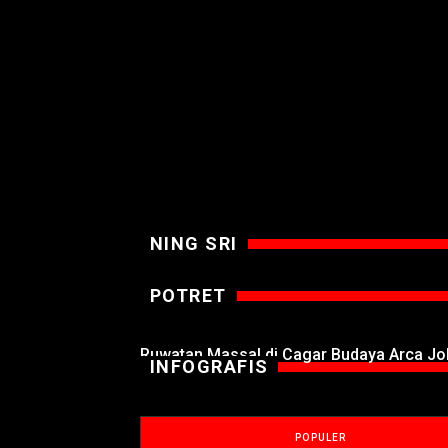
NING SRI
POTRET
Ruwatan Massal di Cagar Budaya Arca J
INFOGRAFIS
POPULER