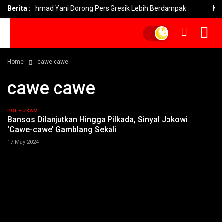
 Fandi Akhmad Yani Dorong Pers Gresik Lebih Berdampak
Berita :
Kebak
Home
cawe cawe
cawe cawe
POLHUKAM
Bansos Dilanjutkan Hingga Pilkada, Sinyal Jokowi
‘Cawe-cawe’ Gamblang Sekali
17 May 2024