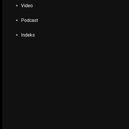
Video
Podcast
Indeks
NING SRI
POTRET
Ruwatan Massal di Cagar Budaya Arca Joko Dolog Surab
INFOGRAFIS
POPULER
PILIHAN EDITOR
TERBARU