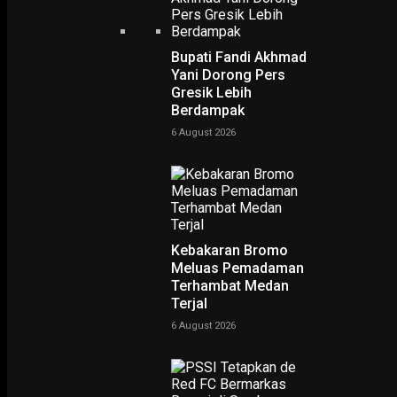
Bupati Fandi Akhmad
Yani Dorong Pers
Gresik Lebih
Berdampak
6 August 2026
Kebakaran Bromo
POLHUKAM
Puti Guntur: Tanpa Digital Marketing, UMKM Digilas
Meluas Pemadaman
Kapitalisme Global
Terhambat Medan
Terjal
26 April 2026
6 August 2026
EKONOMI & KESRA
Puti Guntur dan BRIN Kenalkan Program Gratis Berbasis Ip
agar UMKM Naik Kelas
26 April 2026