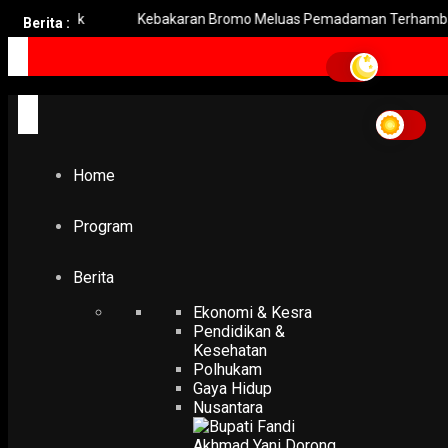
ampak
Kebakaran Bromo Meluas Pemadaman Terhambat Medan 
Berita :
Home
BRIN
BRIN
Home
EKONOMI & KESRA
BRIN Sarankan UMKM Terapkan Strategi 5-3-2 dalam Digit
Marketing
Program
26 April 2026
Berita
Ekonomi & Kesra
Pendidikan &
Kesehatan
Polhukam
Gaya Hidup
Nusantara