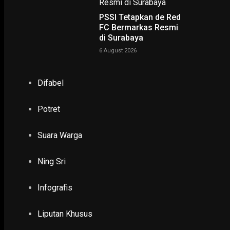
PSSI Tetapkan de Red
PENDIDIKAN & KESEHATAN
BRIN Soroti Ekosistem Manuskrip sebagai Kunci Ketahan
FC Bermarkas Resmi
Budaya
di Surabaya
8 February 2026
6 August 2026
EKONOMI & KESRA
Kebun Raya Mangrove Surabaya Diresmikan, Kepala BRIN 
Difabel
Ini Pertama dan Satu-satunya di Indonesia
26 July 2023
Potret
POLHUKAM
Megawati Buka Peluang Riset Luar Angkasa Via BRIN den
Suara Warga
Rusia
3 June 2021
Ning Sri
PODCAST
Infografis
Liputan Khusus