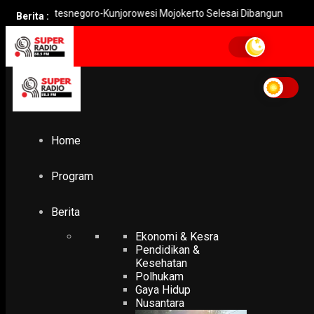
Watesnegoro-Kunjorowesi Mojokerto Selesai Dibangun
Pemkot M
Berita :
Home
bodong
bodong
Home
POLHUKAM
Umrah Bodong Banyuwangi, Belasan Jemaah Telantar di
Tanah Suci
Program
21 May 2026
PODCAST
Berita
Ekonomi & Kesra
Pendidikan &
Kesehatan
Polhukam
Gaya Hidup
Nusantara