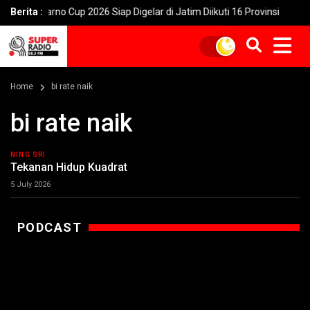
ekarno Cup 2026 Siap Digelar di Jatim Diikuti 16 Provinsi
Berita :
4 Pint
Home
bi rate naik
bi rate naik
NING SRI
Tekanan Hidup Kuadrat
5 July 2026
PODCAST