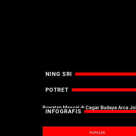
NING SRI
POTRET
Ruwatan Massal di Cagar Budaya Arca J
INFOGRAFIS
POPULER