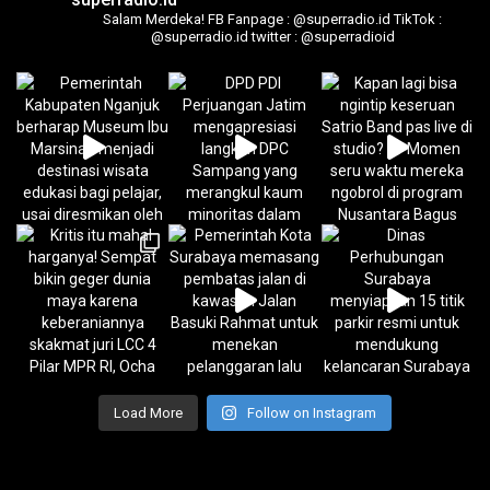
Salam Merdeka!
FB Fanpage : @superradio.id
TikTok :
@superradio.id
twitter : @superradioid
Load More
Follow on Instagram