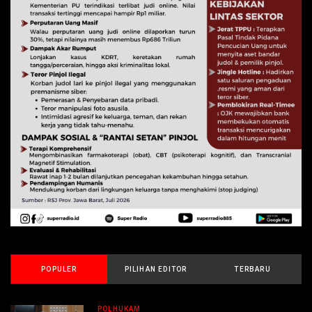
POPULER
PILIHAN EDITOR
TERBARU
POLHUKAM