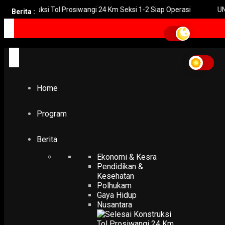
struksi Tol Prosiwangi 24 Km Seksi 1-2 Siap Operasi
UNGU Rilis 
Berita :
Home
bandara juanda
bandara juanda
Home
EKONOMI & KESRA
Wamenhaj Pantau Cek Dokumen Keimigrasian CJH Hanya
Detik di Bandara Juanda
Program
17 May 2026
Berita
Ekonomi & Kesra
Pendidikan &
Kesehatan
Polhukam
Gaya Hidup
Nusantara