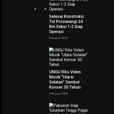
Selesai Konstruksi
Tol Prosiwangi 24
Km Seksi 1-2 Siap
Operasi
8 August 2026
UNGU Rilis Video
EKONOMI & KESRA
Puting Beliung, 3 Penerbangan Dialihkan hingga Pohon
Musik “Utara-
Timpa Mobil Parkir di Juanda
Selatan” Sambut
Konser 30 Tahun
9 January 2026
8 August 2026
EKONOMI & KESRA
Bandara Juanda Catat 864 Ribu Penumpang selama Libur
Nataru
6 January 2026