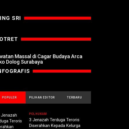
ING SRI
OTRET
watan Massal di Cagar Budaya Arca
ko Dolog Surabaya
NFOGRAFIS
POPULER
PILIHAN EDITOR
TERBARU
POLHUKAM
3 Jenazah Terduga Teroris
Diserahkan Kepada Kelurga