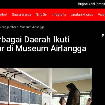
Bupati Yani Pimpin Jumat A
otret
Suara Warga
Ning Sri
Infografis
Liputan Khusus
Vide
a Menggambar di Museum Airlangga
P
bagai Daerah Ikuti
 di Museum Airlangga