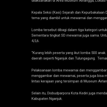
dilaksanakan di Area Museum Airlangga, Lokasi
Kepala Seksi (Kasi) Sejarah dan Kepurbakalaan 
tema yang diambil untuk mewarnai dan menggam
Lomba tersebut dibagi dalam tiga kategori untuk
Sementara tingkat SD mewarnai juga sama. Untu
4,5,6.
“Kurang lebih peserta yang ikut lomba 500 anak. 
daerah seperti Nganjuk dan Tulungagung. Temanya 
Pelaksanaan lomba mewarnai dan menggambar be
menggambar dan mewarnai, peserta juga bisa m
lintas kerajaan yang tersimpan di Museum Airla
Selain itu, Disbudparpora Kota Kediri juga men
Kabupaten Nganjuk.