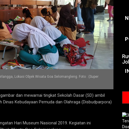
N
P
Ru
Jo
I
ngga, Lokasi Objek Wisata Goa Selomangleng. Foto : (Super
gambar dan mewarnai tingkat Sekolah Dasar (SD) ambil
leh Dinas Kebudayaan Pemuda dan Olahraga (Disbudparpora)
ingatan Hari Museum Nasional 2019. Kegiatan ini