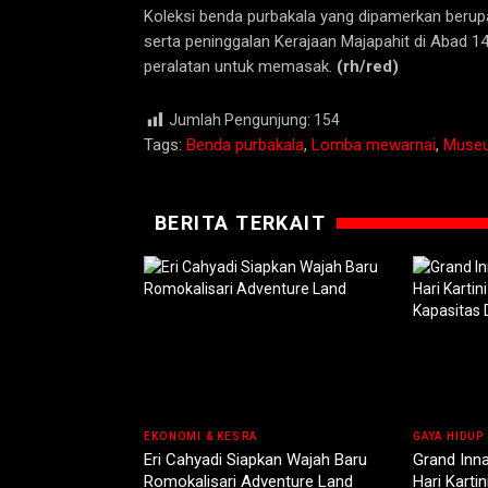
Koleksi benda purbakala yang dipamerkan berupa 
serta peninggalan Kerajaan Majapahit di Abad 1
peralatan untuk memasak.
(rh/red)
Jumlah Pengunjung:
154
Tags:
Benda purbakala
,
Lomba mewarnai
,
Museu
BERITA TERKAIT
EKONOMI & KESRA
GAYA HIDUP
Eri Cahyadi Siapkan Wajah Baru
Grand Inn
Romokalisari Adventure Land
Hari Karti