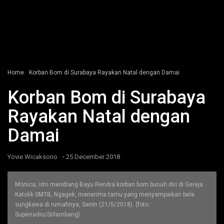
Home
Korban Bom di Surabaya Rayakan Natal dengan Damai
Korban Bom di Surabaya
Rayakan Natal dengan
Damai
-
Yovie Wicaksono
25 December 2018
Monica, istri mendiang Bayu Rendra korban bom bunuh diri di Gereja
Katolik SMTB, Ngagek, menerima tamu yang menyampaikan bela
sungkawa di rumahnya, Senin (21/5/2018). (foto :
Superradio/Srilambang)