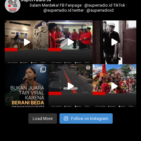
Salam Merdeka!
FB Fanpage : @superradio.id
TikTok :
@superradio.id
twitter : @superradioid
Load More
Follow on Instagram