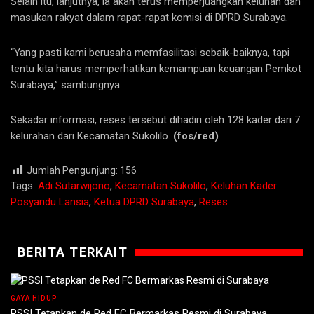
Selain itu, lanjutnya, ia akan terus memperjuangkan keluhan dan
masukan rakyat dalam rapat-rapat komisi di DPRD Surabaya.
“Yang pasti kami berusaha memfasilitasi sebaik-baiknya, tapi
tentu kita harus memperhatikan kemampuan keuangan Pemkot
Surabaya,” sambungnya.
Sekadar informasi, reses tersebut dihadiri oleh 128 kader dari 7
kelurahan dari Kecamatan Sukolilo.
(fos/red)
Jumlah Pengunjung:
156
Tags:
Adi Sutarwijono
,
Kecamatan Sukolilo
,
Keluhan Kader
Posyandu Lansia
,
Ketua DPRD Surabaya
,
Reses
BERITA TERKAIT
GAYA HIDUP
PSSI Tetapkan de Red FC Bermarkas Resmi di Surabaya