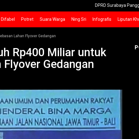
DPRD Surabaya Panggil Pemilik Mal un
Difabel
Potret
Suara Warga
Ning Sri
Infografis
Liputan Kh
mbebasan Lahan Flyover Gedangan
P
uh Rp400 Miliar untuk
 Flyover Gedangan