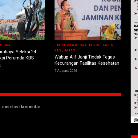
KESRA
EKONOMI & KESRA, PENDIDIKAN &
KESEHATAN
rabaya Seleksi 24
Wabup Alif Janji Tindak Tegas
eksi Perumda KBS
Kecurangan Fasilitas Kesehatan
6
7 August 2026
uk memberi komentar.