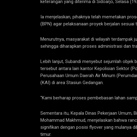
keterangan yang diterima di Sidoarjo, Selasa (19
Ia menjelaskan, pihaknya telah memetakan pr
(BPN) agar pelaksanaan proyek berjalan sesuai t
Menurutnya, masyarakat di wilayah terdampak 
sehingga diharapkan proses administrasi dan tra
Lebih lanjut, Subandi menyebut sejumlah objek 
tersebut antara lain kantor Kepolisian Sektor (
Perusahaan Umum Daerah Air Minum (Perumdam),
(KAI) di area Stasiun Gedangan.
“Kami berharap proses pembebasan lahan sampai r
Sementara itu, Kepala Dinas Pekerjaan Umum, B
Mohammad Makhmud, menjelaskan bahwa rancan
signifikan dengan posisi flyover yang mulanya 
timur.