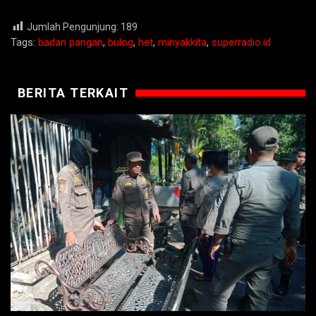
Jumlah Pengunjung:
189
Tags:
badan pangan
,
bulog
,
het
,
minyakkita
,
superradio.id
BERITA TERKAIT