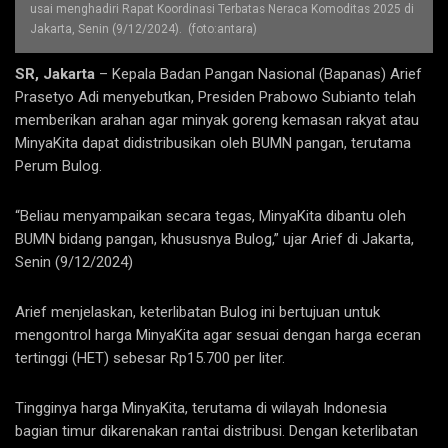
usai menghadiri Rapat Koordinasi Terbatas Neraca Komoditas 2025 di
Jakarta, Senin (9/12/2024). (foto:antara)
SR, Jakarta
– Kepala Badan Pangan Nasional (Bapanas) Arief
Prasetyo Adi menyebutkan, Presiden Prabowo Subianto telah
memberikan arahan agar minyak goreng kemasan rakyat atau
MinyaKita dapat didistribusikan oleh BUMN pangan, terutama
Perum Bulog.
“Beliau menyampaikan secara tegas, MinyaKita dibantu oleh
BUMN bidang pangan, khususnya Bulog,” ujar Arief di Jakarta,
Senin (9/12/2024)
Arief menjelaskan, keterlibatan Bulog ini bertujuan untuk
mengontrol harga MinyaKita agar sesuai dengan harga eceran
tertinggi (HET) sebesar Rp15.700 per liter.
Tingginya harga MinyaKita, terutama di wilayah Indonesia
bagian timur dikarenakan rantai distribusi. Dengan keterlibatan