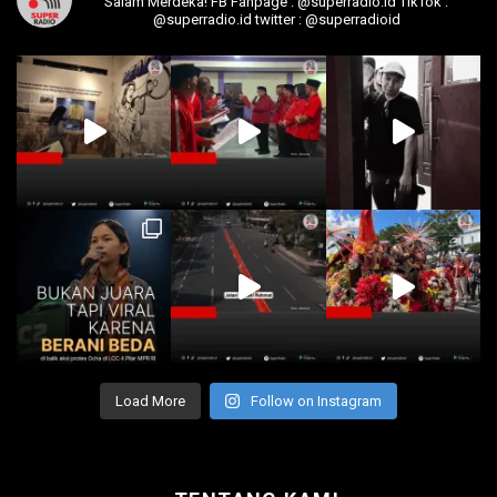
Salam Merdeka!
FB Fanpage : @superradio.id
TikTok :
@superradio.id
twitter : @superradioid
Load More
Follow on Instagram