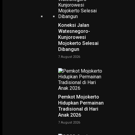
Koneksi Jalan
Watesnegoro-
Kunjorowesi
Mojokerto Selesai
Home
Unik, Barista Tuli Mengubah Ampas Kopi Menjadi Gambar
Dibangun
Unik, Barista Tuli
7 August 2026
Mengubah Ampas Kopi
Menjadi Gambar
-
Rudy Hartono
13 December 2024
Pemkot Mojokerto
Hidupkan Permainan
Tradisional di Hari
Anak 2026
7 August 2026