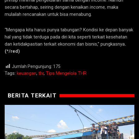
prinsip minimal pengeluaran sama dengan
income
. Namun
secara bertahap, seiring dengan kenaikan
income,
maka
mulailah rencanakan untuk bisa menabung.
“Mengapa kita harus punya tabungan? Kondisi ke depan banyak
hal yang tidak terduga pada diri kita seperti terkait kesehatan
dan ketidakpastian terkait ekonomi dan bisnis,” pungkasnya
.
(*/red)
Jumlah Pengunjung:
175
Tags:
keuangan
,
thr
,
Tips Mengelola THR
BERITA TERKAIT