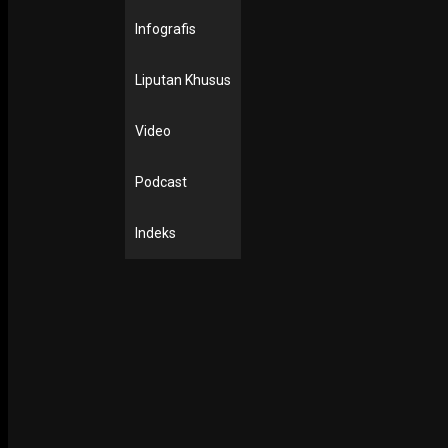
Infografis
Liputan Khusus
Video
Podcast
Indeks
SR, Surabaya
– Pemerintah Kota (Pemkot) Surabaya menghadir
puluhan perempuan pengemudi ojek online (ojol) di lobby lantai 2
Kantor Balai Kota, Senin (15/8/2022) untuk dilatih dan difasilitasi
oleh agar bisa mendapatkan penghasilan tambahan.
Dalam kesempatan ini, Wali Kota Surabaya Eri Cahyadi dengan
didampingi Ketua Tim Penggerak (TP) PKK, Rini Indriyani, jajaran
Asisten dan Kepala PD di lingkup Pemkot Surabaya, sempat
menitikkan air mata lantaran tidak tega melihat ada perempuan 