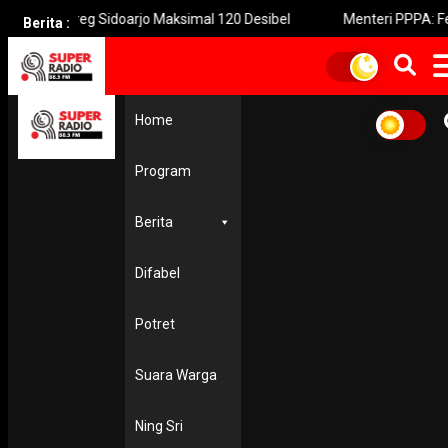
eg Sidoarjo Maksimal 120 Desibel
Menteri PPPA: Festival Egr
Berita :
Home
Home
Tingkatkan Ekonomi Keluarga, Pemkot Surabaya Beri Pelatihan dan Fasilitasi
Pengemudi Ojol Perempuan
Program
Tingkatkan Ekonomi
Keluarga, Pemkot Suraba
Berita
Beri Pelatihan dan Fasilita
Difabel
Pengemudi Ojol Perempu
Potret
-
Yovie Wicaksono
15 August 2022
Suara Warga
Ning Sri