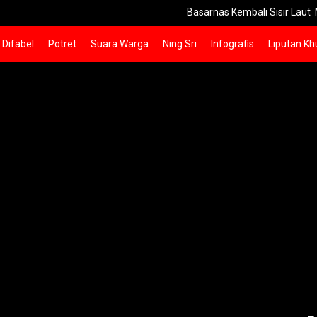
Basarnas Kembali Sisir Laut Madura Car
Difabel
Potret
Suara Warga
Ning Sri
Infografis
Liputan Kh