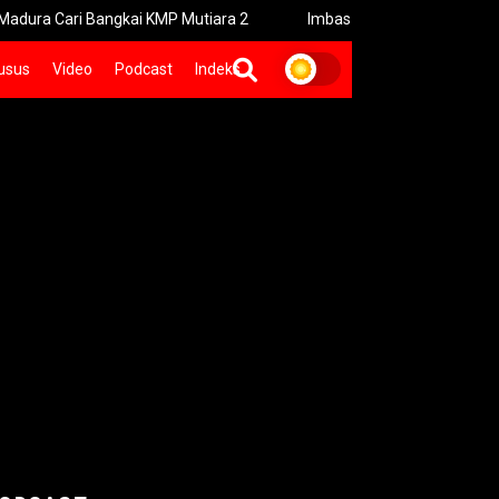
i Bangkai KMP Mutiara 2
Imbas Kebakaran Savana Bromo Kini 
usus
Video
Podcast
Indeks