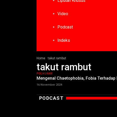
Liputan Khusus
Video
Podcast
Indeks
Home
takut rambut
takut rambut
POLHUKAM
Mengenal Chaetophobia, Fobia Terhadap
16 November 2024
PODCAST