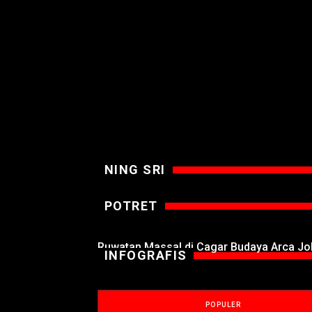
NING SRI
POTRET
Ruwatan Massal di Cagar Budaya Arca J
INFOGRAFIS
POPULER