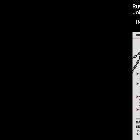
Ru
Jo
I