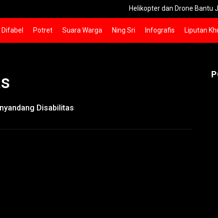
Helikopter dan Drone Bantu Jinakkan Ap
Difabel
Potret
Suara Warga
Ning Sri
Infografis
Liputan Kh
P
as
yandang Disabilitas