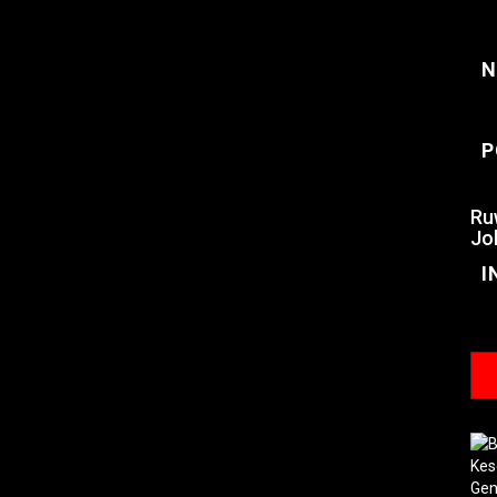
N
P
Ru
Jo
I