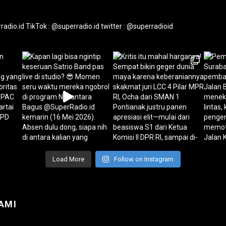
radio.id
TikTok : @superradio.id
twitter : @superradioid
Load More
Follow on Instagram
AMI