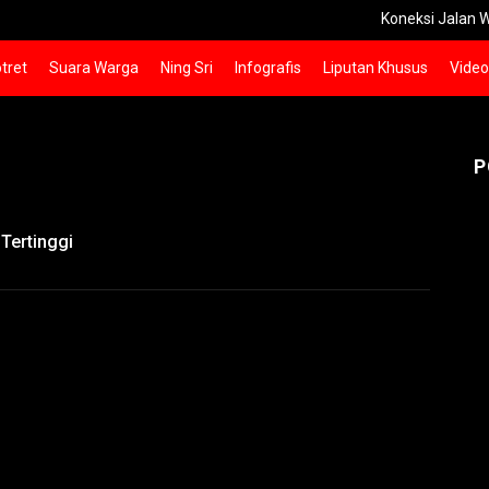
Koneksi Jalan Watesn
tret
Suara Warga
Ning Sri
Infografis
Liputan Khusus
Video
P
Tertinggi