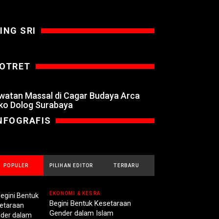
ING SRI
OTRET
watan Massal di Cagar Budaya Arca
ko Dolog Surabaya
NFOGRAFIS
POPULER
PILIHAN EDITOR
TERBARU
EKONOMI & KESRA
Begini Bentuk Kesetaraan
Gender dalam Islam