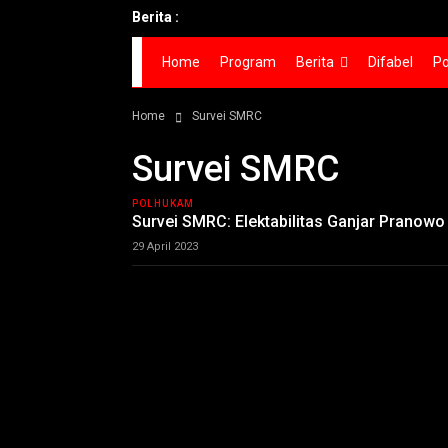
Berita :
Home
Program
Berita
Difabel
Po
Home
Survei SMRC
Survei SMRC
POLHUKAM
Survei SMRC: Elektabilitas Ganjar Pranowo 
29 April 2023