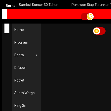
atan” Sambut Konser 30 Tahun
Pakuwon Siap Turunkan Tinggi Pag
Berita :
Home
suap onslah
Home
suap onslah
Program
POLHUKAM
Kejagung Sita Uang Dolar Miliaran di Bawah Kasur Kasus
Suap Putusan Lepas
Berita
23 April 2025
Difabel
Potret
Suara Warga
Ning Sri