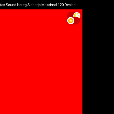
 Horeg Sidoarjo Maksimal 120 Desibel
Menteri PPPA: Festiva