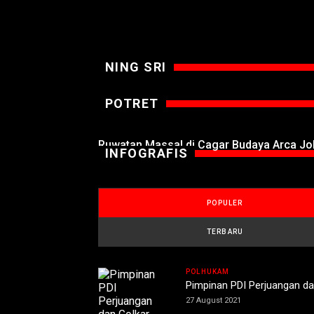
NING SRI
POTRET
Ruwatan Massal di Cagar Budaya Arca J
INFOGRAFIS
POPULER
TERBARU
POLHUKAM
Pimpinan PDI Perjuangan da
27 August 2021