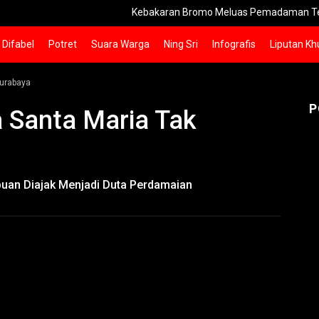
Kebakaran Bromo Meluas Pemadaman Terhambat M
Difabel
Potret
Suara Warga
Ning Sri
Infografis
Liputan Kh
Surabaya
P
 Santa Maria Tak
uan Diajak Menjadi Duta Perdamaian