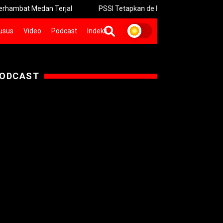
edan Terjal
PSSI Tetapkan de Red FC Bermarkas Resmi di Su
usus
Video
Podcast
Indeks
ODCAST