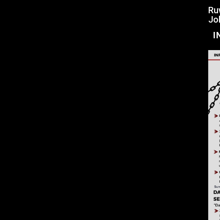
Ru
Jo
I