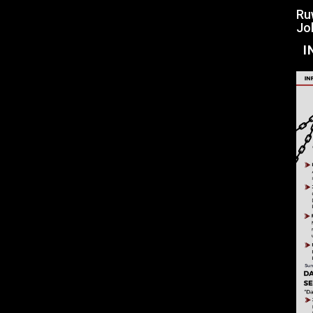
Ru
Jo
I