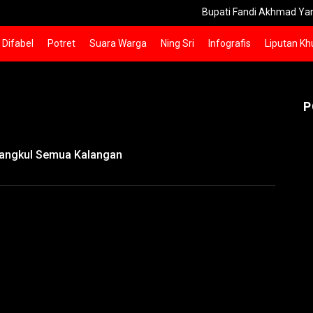
Bupati Fandi Akhmad Yani Dorong P
Difabel
Potret
Suara Warga
Ning Sri
Infografis
Liputan Kh
P
erangkul Semua Kalangan