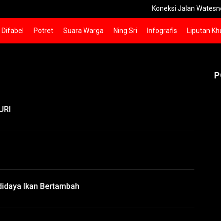
Koneksi Jalan Watesnegoro-K
Difabel
Potret
Suara Warga
Ning Sri
Infografis
Liputan Kh
P
URI
idaya Ikan Bertambah