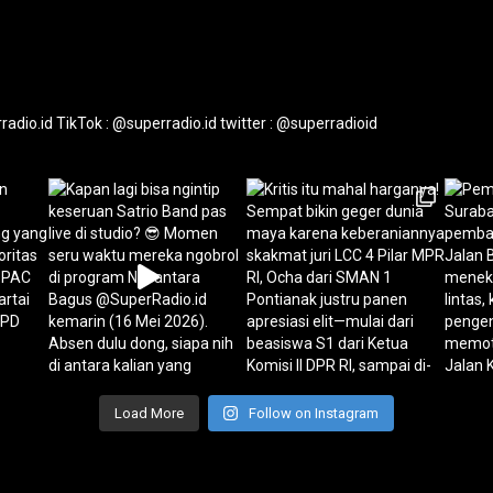
radio.id
TikTok : @superradio.id
twitter : @superradioid
Load More
Follow on Instagram