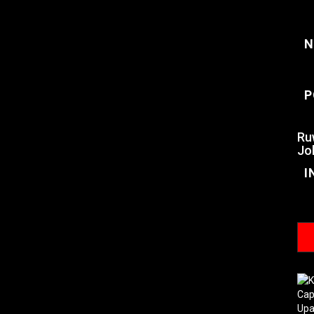
N
P
Ru
Jo
I