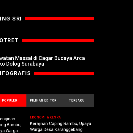
ING SRI
OTRET
watan Massal di Cagar Budaya Arca
ko Dolog Surabaya
NFOGRAFIS
POPULER
PILIHAN EDITOR
TERBARU
EKONOMI & KESRA
Kerajinan Caping Bambu, Upaya
Warga Desa Karanggebang