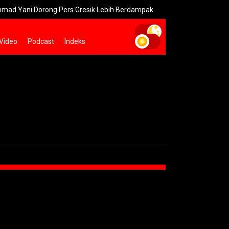
ani Dorong Pers Gresik Lebih Berdampak
Kebakaran Bromo Me
Video
Podcast
Indeks