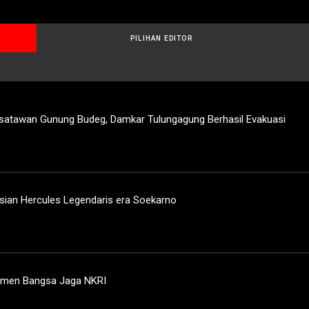
PILIHAN EDITOR
isatawan Gunung Budeg, Damkar Tulungagung Berhasil Evakuasi
sian Hercules Legendaris era Soekarno
lemen Bangsa Jaga NKRI