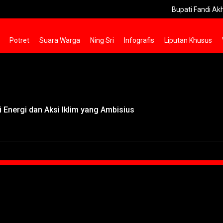
Bupati Fandi Akhmad Y
Potret
Suara Warga
Ning Sri
Infografis
Liputan Khusus
 Energi dan Aksi Iklim yang Ambisius