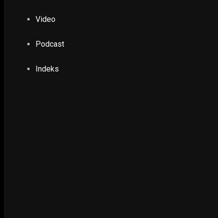
3 October 2023
Video
EKONOMI & KESRA
Podcast
KAI Sedia Tiket Terjangkau demi Tingkatkan D
12 October 2024
Indeks
EKONOMI & KESRA
Presiden Jokowi Terima Penghargaan Tokoh
Pembangunan Indonesia dari Kadin
26 September 2018
NING SRI
17 August 2023
INFOGRAFIS
10 February 2024