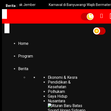
n Anak Jember
Karnaval di Banyuwangi Wajib Bermaterai Beba
Berita :
Home
Gempa Lombok
Gempa Lombok
Home
EKONOMI & KESRA
Presiden Prioritaskan Suplai Semen dan Baja ke NTB
Program
15 August 2018
EKONOMI & KESRA
Berita
Gempa Lombok, 392 Orang Meninggal
Ekonomi & Kesra
12 August 2018
Pendidikan &
Kesehatan
EKONOMI & KESRA
Polhukam
Tanggap Bencana Gempa Lombok, Kementerian PPPA Fo
Gaya Hidup
Pemenuhan Kebutuhan Perempuan dan Anak
Nusantara
8 August 2018