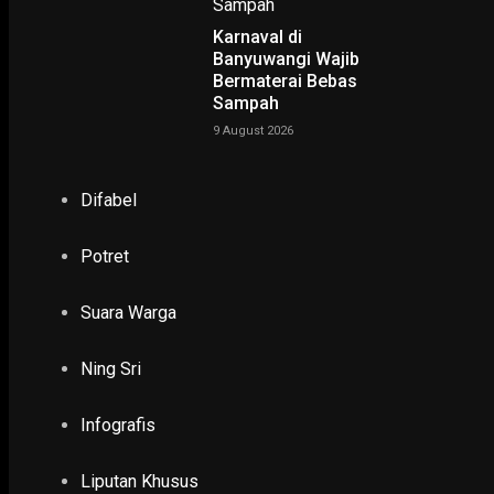
Karnaval di
NING SRI
Banyuwangi Wajib
Bermaterai Bebas
Sampah
POTRET
9 August 2026
Ruwatan Massal di Cagar Budaya Arca Joko Dolog Surab
Difabel
INFOGRAFIS
Potret
Suara Warga
POPULER
PILIHAN EDITOR
Ning Sri
TERBARU
Infografis
GAYA HIDUP
Rencana Pengguna X Harus Bayar, Begini Tan
Liputan Khusus
Digital UNAIR