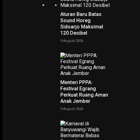
EKONOMI & KESRA
Gempa Lombok Akibatkan Puluhan Orang Meninggal dan
Ribuan Warga Mengungsi
Aturan Baru Batas
Sound Horeg
6 August 2018
Sidoarjo Maksimal
120 Desibel
PODCAST
9 August 2026
Menteri PPPA:
Festival Egrang
Perkuat Ruang Aman
Anak Jember
9 August 2026