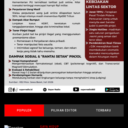
POPULER
PILIHAN EDITOR
TERBARU
GAYA HIDUP