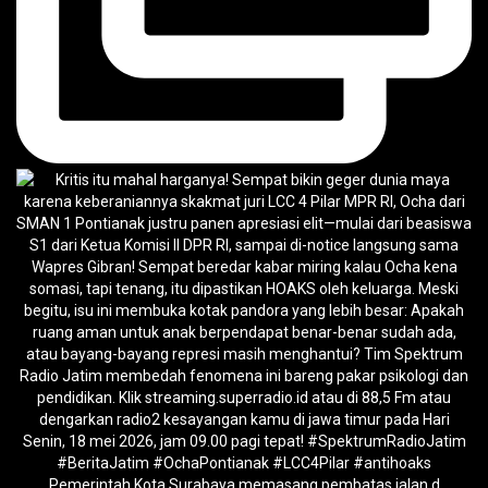
Pemerintah Kota Surabaya memasang pembatas jalan d