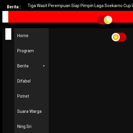
aya
Tiga Wasit Perempuan Siap Pimpin Laga Soekarno Cup U-1
Berita :
Home
Bid Propam Polda Jatim Antiklimaks
Home
Bid Propam Polda Jatim
Antiklimaks
Program
POLHUKAM
Berita
Sidang Disiplin Polisi Penganiaya Jurnalis Nurhadi, Putus
Bid Propam Polda Jatim Antiklimaks
Difabel
18 May 2022
Potret
Suara Warga
Ning Sri