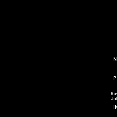
N
P
Ru
Jo
I