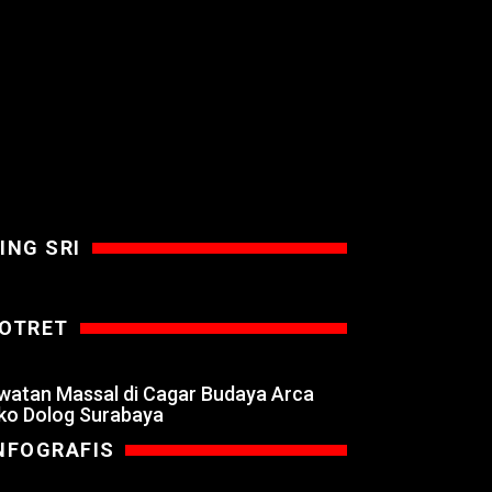
ING SRI
OTRET
watan Massal di Cagar Budaya Arca
ko Dolog Surabaya
NFOGRAFIS