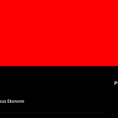
P
nsus Ekonomi