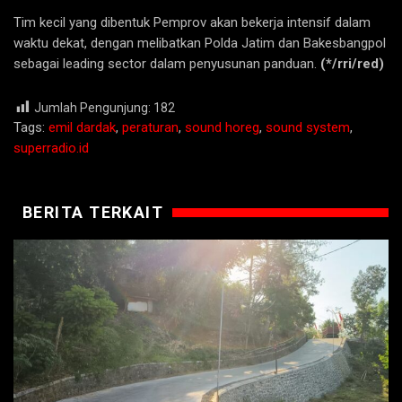
Tim kecil yang dibentuk Pemprov akan bekerja intensif dalam
waktu dekat, dengan melibatkan Polda Jatim dan Bakesbangpol
sebagai leading sector dalam penyusunan panduan.
(*/rri/red)
Jumlah Pengunjung:
182
Tags:
emil dardak
,
peraturan
,
sound horeg
,
sound system
,
superradio.id
BERITA TERKAIT