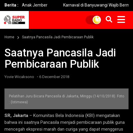
Aman Anak Jember
Berita :
Karnaval di Banyuwangi Wajib Bermaterai B
Home
Saatnya Pancasila Jadi Pembicaraan Publik
Saatnya Pancasila Jadi
Pembicaraan Publik
-
Yovie Wicaksono
6 December 2018
Pelatihan Juru Bicara Pancasila di Jakarta, Minggu (14/10/2018). Foto
: (Istimewa)
SR, Jakarta
– Komunitas Bela Indonesia (KBI) mengatakan
bahwa ini saatnya Pancasila menjadi pembicaraan publik guna
mencegah ekspresi marah dan curiga yang dapat menggerus