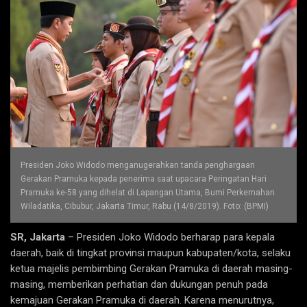
Presiden Joko Widodo menganugerahkan tanda penghargaan
Gerakan Pramuka kepada penerima saat upacara Peringatan Hari
Pramuka ke-58 yang dihelat di Lapangan Utama, Bumi Perkemahan
Wiladatika, Cibubur, Jakarta Timur, Rabu (14/8/2019). Foto: (BPMI)
SR, Jakarta
– Presiden Joko Widodo berharap para kepala
daerah, baik di tingkat provinsi maupun kabupaten/kota, selaku
ketua majelis pembimbing Gerakan Pramuka di daerah masing-
masing, memberikan perhatian dan dukungan penuh pada
kemajuan Gerakan Pramuka di daerah. Karena menurutnya,