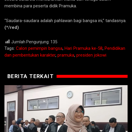
membina para peserta didik Pramuka.
“Saudara-saudara adalah pahlawan bagi bangsa ini,” tandasnya.
(*/red)
Jumlah Pengunjung:
135
Tags:
Calon pemimpin bangsa
,
Hari Pramuka ke-58
,
Pendidikan
dan pembentukan karakter
,
pramuka
,
presiden jokowi
BERITA TERKAIT